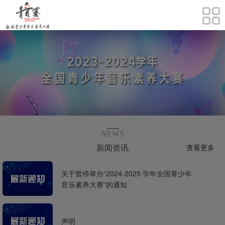
NEWS
王宏伟
王洪波
石倚洁
新闻资讯
查看更多
著名歌唱家。国家
著名歌唱家。声乐
著名歌唱家。中国
关于暂停举办“2024-2025 学年全国青少年
一级演员。天津音乐学
教育家。国家一级演
音乐学院特聘教授，香
院常务副院长，中国音
员，中国音乐学院教
港中文大学（深圳）音
音乐素养大赛”的通知
乐家协会理事、北京市
授，博士生导师。
乐学院歌剧与声乐学术
音乐家协会副主席，第
主任。
九、十、十一届全国青
联常委、新疆生产建设
声明