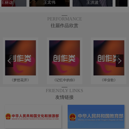
王宏伟
王洪波
石倚洁
PERFORMANCE
往届作品欣赏
《梦想花开》
《记忆中的你》
《毕业歌》
FRIENDLY LINKS
友情链接